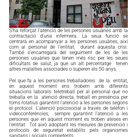
S’ha reforçat l’atenció de les persones usuàries amb la
contractació d’una infermera. La seua funció se
centrarà en acompanyar a les persones usuàries, així
com al personal de l’entitat, durant aquesta crisi.
També s’encarregarà del seguiment de les de les
persones usuàries que tenen més risc per les seues
dificultats de salut, ja que un alt percentatge tenen
altres malalties associades o superen els 50 anys.
Pel que fa a les persones treballadores de la entitat,
en aquest moment ens trobem amb diferents
situacions laborals: teletreball per al personal que no
treballa en la atenció directa, treball en presència per
torns rotatius garantint l’atenció a les persones segons
el protocol. L’atenció psicosocial a través de telèfon i
videoconferències, sempre garantint l’atenció a les
persones que en aquest moment es troben ateses en
l’entitat. Tot això adoptant les mesures de prevenció i
protocols de seguretat establits pels organismes
sanitaris i socials competents.