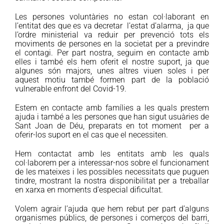
Les persones voluntàries no estan col·laborant en
l’entitat des que es va decretar l’estat d’alarma, ja que
l’ordre ministerial va reduir per prevenció tots els
moviments de persones en la societat per a previndre
el contagi. Per part nostra, seguim en contacte amb
elles i també els hem oferit el nostre suport, ja que
algunes són majors, unes altres viuen soles i per
aquest motiu també formen part de la població
vulnerable enfront del Covid-19.
Estem en contacte amb famílies a les quals prestem
ajuda i també a les persones que han sigut usuàries de
Sant Joan de Déu, preparats en tot moment per a
oferir-los suport en el cas que el necessiten.
Hem contactat amb les entitats amb les quals
col·laborem per a interessar-nos sobre el funcionament
de les mateixes i les possibles necessitats que puguen
tindre, mostrant la nostra disponibilitat per a treballar
en xarxa en moments d’especial dificultat.
Volem agrair l’ajuda que hem rebut per part d’alguns
organismes públics, de persones i comerços del barri,