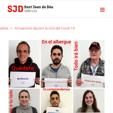
Saltar
al
contenido
ACTUACIONS
DAVANT LA
alitat
>>
Actuacions davant la crisi del Covid-19
CRISI DEL
COVID-19