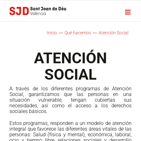
Saltar
al
contenido
Inicio
>>
Qué hacemos
>>
Atención Social
ATENCIÓN
SOCIAL
A través de los diferentes programas de Atención
Social, garantizamos que las personas en una
situación vulnerable, tengan cubiertas sus
necesidades, así como el acceso a los derechos
sociales básicos.
Estos programas, responden a un modelo de atención
integral que favorece las diferentes áreas vitales de las
personas: Salud (física y mental), económica, laboral,
ocio y tiempo libre, relaciones sociales y desarrollo