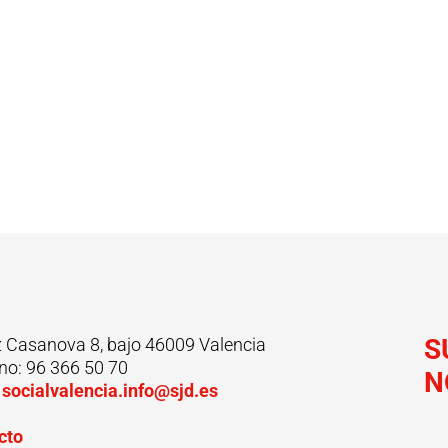
S
z Casanova 8, bajo 46009 Valencia
no: 96 366 50 70
N
:
socialvalencia.info@sjd.es
cto