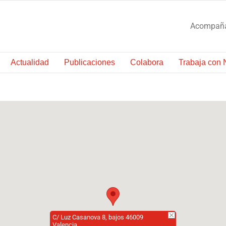
Acompañam
Actualidad
Publicaciones
Colabora
Trabaja con 
C/ Luz Casanova 8, bajos 46009
Valencia