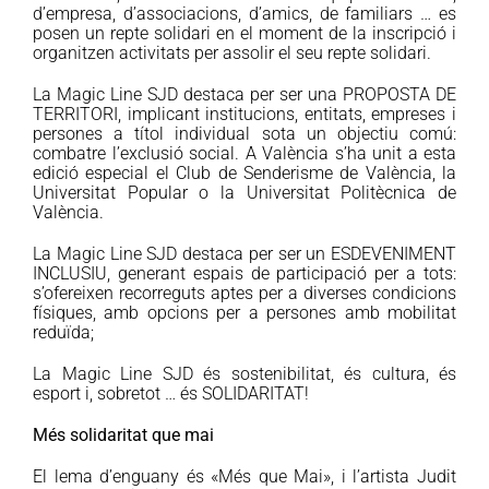
d’empresa, d’associacions, d’amics, de familiars … es
posen un repte solidari en el moment de la inscripció i
organitzen activitats per assolir el seu repte solidari.
La Magic Line SJD destaca per ser una PROPOSTA DE
TERRITORI, implicant institucions, entitats, empreses i
persones a títol individual sota un objectiu comú:
combatre l’exclusió social. A València s’ha unit a esta
edició especial el Club de Senderisme de València, la
Universitat Popular o la Universitat Politècnica de
València.
La Magic Line SJD destaca per ser un ESDEVENIMENT
INCLUSIU, generant espais de participació per a tots:
s’ofereixen recorreguts aptes per a diverses condicions
físiques, amb opcions per a persones amb mobilitat
reduïda;
La Magic Line SJD és sostenibilitat, és cultura, és
esport i, sobretot … és SOLIDARITAT!
Més solidaritat que mai
El lema d’enguany és «Més que Mai», i l’artista Judit