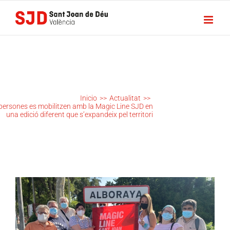
Saltar
al
contenido
MÉS DE
5.700
PERSONES
ES
MOBILITZEN
AMB LA
Inicio
>>
Actualitat
>>
MAGIC LINE
persones es mobilitzen amb la Magic Line SJD en
SJD EN UNA
una edició diferent que s’expandeix pel territori
EDICIÓ
DIFERENT
QUE
S’EXPANDEIX
PEL
TERRITORI