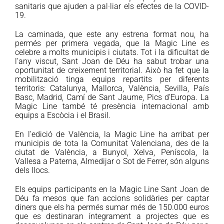
sanitaris que ajuden a pal·liar els efectes de la COVID-
19.
La caminada, que este any estrena format nou, ha
permés per primera vegada, que la Magic Line es
celebre a molts municipis i ciutats. Tot i la dificultat de
l’any viscut, Sant Joan de Déu ha sabut trobar una
oportunitat de creixement territorial. Això ha fet que la
mobilització tinga equips repartits per diferents
territoris: Catalunya, Mallorca, València, Sevilla, País
Basc, Madrid, Camí de Sant Jaume, Pics d’Europa. La
Magic Line també té presència internacional amb
equips a Escòcia i el Brasil.
En l’edició de València, la Magic Line ha arribat per
municipis de tota la Comunitat Valenciana, des de la
ciutat de València, a Bunyol, Xelva, Peníscola, la
Vallesa a Paterna, Almedijar o Sot de Ferrer, són alguns
dels llocs.
Els equips participants en la Magic Line Sant Joan de
Déu fa mesos que fan accions solidàries per captar
diners que els ha permés sumar més de 150.000 euros
que es destinaran íntegrament a projectes que es