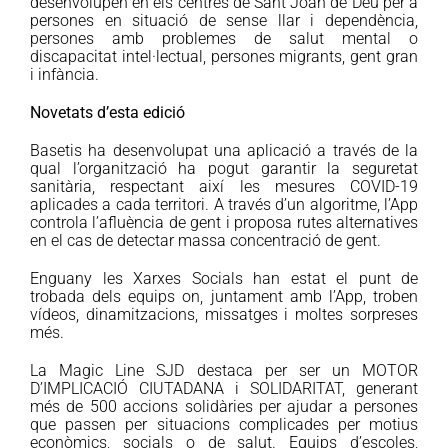
desenvolupen en els centres de Sant Joan de Déu per a
persones en situació de sense llar i dependència,
persones amb problemes de salut mental o
discapacitat intel·lectual, persones migrants, gent gran
i infància.
Novetats d’esta edició
Basetis ha desenvolupat una aplicació a través de la
qual l’organització ha pogut garantir la seguretat
sanitària, respectant així les mesures COVID-19
aplicades a cada territori. A través d’un algoritme, l’App
controla l’afluència de gent i proposa rutes alternatives
en el cas de detectar massa concentració de gent.
Enguany les Xarxes Socials han estat el punt de
trobada dels equips on, juntament amb l’App, troben
vídeos, dinamitzacions, missatges i moltes sorpreses
més.
La Magic Line SJD destaca per ser un MOTOR
D’IMPLICACIÓ CIUTADANA i SOLIDARITAT, generant
més de 500 accions solidàries per ajudar a persones
que passen per situacions complicades per motius
econòmics, socials o de salut. Equips d’escoles,