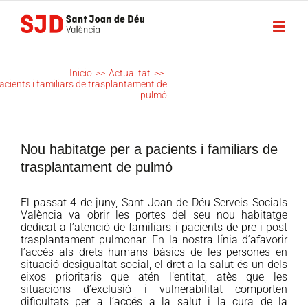
Saltar
al
contenido
NOU HABITATGE
PER A PACIENTS I
Inicio
>>
Actualitat
>>
FAMILIARS DE
acients i familiars de trasplantament de
pulmó
TRASPLANTAMENT
DE PULMÓ
Nou habitatge per a pacients i familiars de
trasplantament de pulmó
El passat 4 de juny, Sant Joan de Déu Serveis Socials
València va obrir les portes del seu nou habitatge
dedicat a l’atenció de familiars i pacients de pre i post
trasplantament pulmonar. En la nostra línia d’afavorir
l’accés als drets humans bàsics de les persones en
situació desigualtat social, el dret a la salut és un dels
eixos prioritaris que atén l’entitat, atès que les
situacions d’exclusió i vulnerabilitat comporten
dificultats per a l’accés a la salut i la cura de la