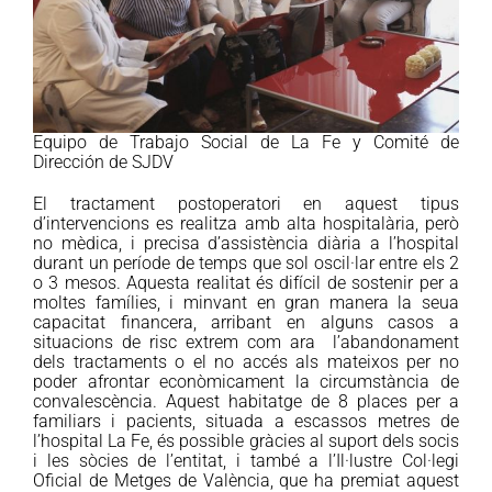
Equipo de Trabajo Social de La Fe y Comité de
Dirección de SJDV
El tractament postoperatori en aquest tipus
d’intervencions es realitza amb alta hospitalària, però
no mèdica, i precisa d’assistència diària a l’hospital
durant un període de temps que sol oscil·lar entre els 2
o 3 mesos. Aquesta realitat és difícil de sostenir per a
moltes famílies, i minvant en gran manera la seua
capacitat financera, arribant en alguns casos a
situacions de risc extrem com ara l’abandonament
dels tractaments o el no accés als mateixos per no
poder afrontar econòmicament la circumstància de
convalescència. Aquest habitatge de 8 places per a
familiars i pacients, situada a escassos metres de
l’hospital La Fe, és possible gràcies al suport dels socis
i les sòcies de l’entitat, i també a l’Il·lustre Col·legi
Oficial de Metges de València, que ha premiat aquest