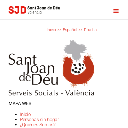
Saltar
al
contenido
PRUEBA
Inicio
>>
Español
>>
Prueba
MAPA WEB
Inicio
Personas sin hogar
¿Quiénes Somos?