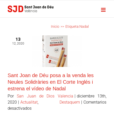
Saltar
al
contenido
NADAL
Inicio
>>
Etiqueta:
Nadal
13
12, 2020
Sant Joan de Déu posa a la venda les
Neules Solidràries en El Corte Inglés i
estrena el vídeo de Nadal
Por
San Juan de Dios Valencia
|
diciembre 13th,
2020
|
Actualitat
,
Destaquem
|
Comentarios
en
desactivados