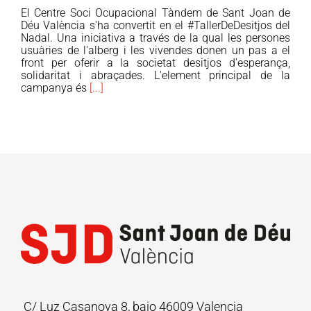
Sant
El Centre Soci Ocupacional Tàndem de Sant Joan de
Joan
Déu València s'ha convertit en el #TallerDeDesitjos del
de
Nadal. Una iniciativa a través de la qual les persones
usuàries de l'alberg i les vivendes donen un pas a el
Déu
front per oferir a la societat desitjos d'esperança,
posa
solidaritat i abraçades. L'element principal de la
a
campanya és
[...]
la
venda
les
Neules
Solidràries
en
El
Corte
Inglés
i
estrena
el
vídeo
C/ Luz Casanova 8, bajo 46009 Valencia