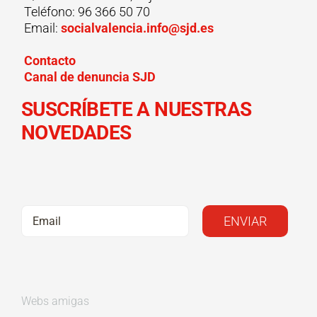
de
Teléfono: 96 366 50 70
Nadal
Email:
socialvalencia.info@sjd.es
Contacto
Canal de denuncia SJD
SUSCRÍBETE A NUESTRAS
NOVEDADES
Webs amigas