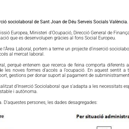
rció sociolaboral de Sant Joan de Déu Serveis Socials València.
omissió Europea, Ministeri d’Ocupació, Direcció General de Finanç
ació que es desenvolupen gràcies al fons Social Europeu.
l’Àrea Laboral, portem a terme un projecte d’inserció sociolabora
ccés al mercat laboral.
ral, perquè entenem que recerca de feina comporta diferents a
de les noves formes d’accés a l’ocupació. En aquest sentit a t
sport, gestions per donar suport al pagament de subministrament
alitzat d’Inserció Sociolaboral que s’adapta a les necessitats e
 estable i autònoma.
a. D’aquestes persones, les dades desagregades: