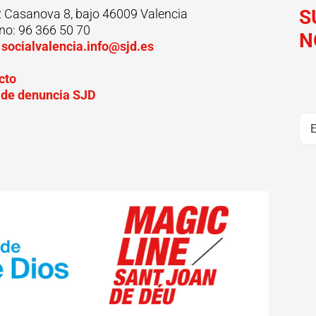
S
z Casanova 8, bajo 46009 Valencia
no: 96 366 50 70
N
:
socialvalencia.info@sjd.es
cto
 de denuncia SJD