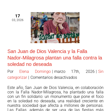
en
la
17
respuesta
03, 2026
a
la
DANA
enun
dossier
San Juan de Dios Valencia y la Falla
sobre
Nador-Milagrosa plantan una falla contra la
aprendizajes
soledad no deseada
del
Tercer
Por
Elena Domingo
|
marzo 17th, 2026
|
Sin
Sector
en
categorizar
|
Comentarios desactivados
ante
San
Este año, San Juan de Dios Valencia, en colaboración
crisis
Juan
con la Falla Nador-Milagrosa, ha plantado una falla
y
de
con un fin solidario: un monumento que pone el foco
desinformación.
en la soledad no deseada, una realidad creciente en
Dios
nuestra sociedad que afecta a millones de personas.
Valencia
Las Fallas, además de ser una de las fiestas más