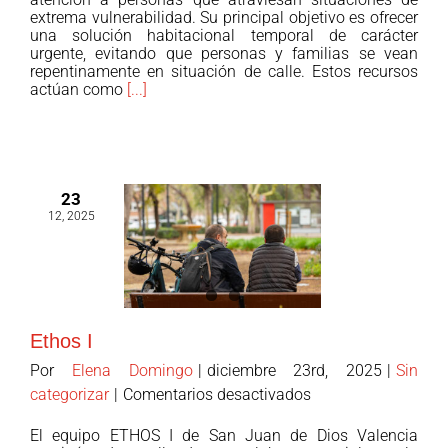
extrema vulnerabilidad. Su principal objetivo es ofrecer
urgencia
una solución habitacional temporal de carácter
social
urgente, evitando que personas y familias se vean
de
repentinamente en situación de calle. Estos recursos
actúan como
[...]
San
Juan
de
Dios
Valencia:
23
respuesta
12, 2025
inmediata
y
acompañamiento
.
Ethos I
Por
Elena Domingo
|
diciembre 23rd, 2025
|
Sin
en
categorizar
|
Comentarios desactivados
Ethos
El equipo ETHOS I de San Juan de Dios Valencia
I