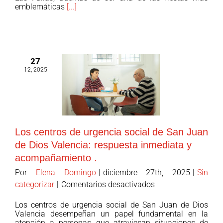
y
emblemáticas
[...]
la
Falla
Nador-
Milagrosa
27
plantan
12, 2025
una
falla
contra
la
soledad
Los centros de urgencia social de San Juan
no
de Dios Valencia: respuesta inmediata y
deseada
acompañamiento .
Por
Elena Domingo
|
diciembre 27th, 2025
|
Sin
en
categorizar
|
Comentarios desactivados
Los
Los centros de urgencia social de San Juan de Dios
centros
Valencia desempeñan un papel fundamental en la
de
atención a personas que atraviesan situaciones de