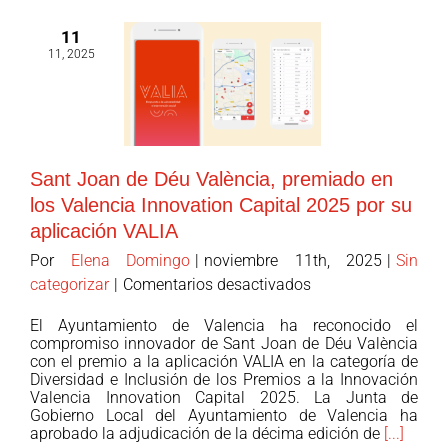
la
11
Diputación
11, 2025
Provincial
de
Valencia
al
proyecto
Sant Joan de Déu València, premiado en
de
los Valencia Innovation Capital 2025 por su
Viviendas
aplicación VALIA
de
Transición
Por
Elena Domingo
|
noviembre 11th, 2025
|
Sin
tras
en
categorizar
|
Comentarios desactivados
la
Sant
El Ayuntamiento de Valencia ha reconocido el
DANA
Joan
compromiso innovador de Sant Joan de Déu València
de
con el premio a la aplicación VALIA en la categoría de
Diversidad e Inclusión de los Premios a la Innovación
Déu
Valencia Innovation Capital 2025. La Junta de
València,
Gobierno Local del Ayuntamiento de Valencia ha
premiado
aprobado la adjudicación de la décima edición de
[...]