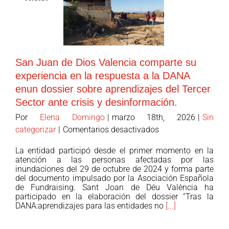
San Juan de Dios Valencia comparte su
experiencia en la respuesta a la DANA
enun dossier sobre aprendizajes del Tercer
Sector ante crisis y desinformación.
Por
Elena Domingo
|
marzo 18th, 2026
|
Sin
en
categorizar
|
Comentarios desactivados
San
La entidad participó desde el primer momento en la
Juan
atención a las personas afectadas por las
de
inundaciones del 29 de octubre de 2024 y forma parte
del documento impulsado por la Asociación Española
Dios
de Fundraising. Sant Joan de Déu València ha
Valencia
participado en la elaboración del dossier “Tras la
comparte
DANA:aprendizajes para las entidades no
[...]
su
experiencia