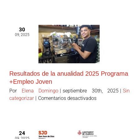
en
los
Valencia
Innovation
30
Capital
09, 2025
2025
por
su
aplicación
VALIA
Resultados de la anualidad 2025 Programa
+Empleo Joven
Por
Elena Domingo
|
septiembre 30th, 2025
|
Sin
en
categorizar
|
Comentarios desactivados
Resultados
de
la
anualidad
24
2025
09, 2025