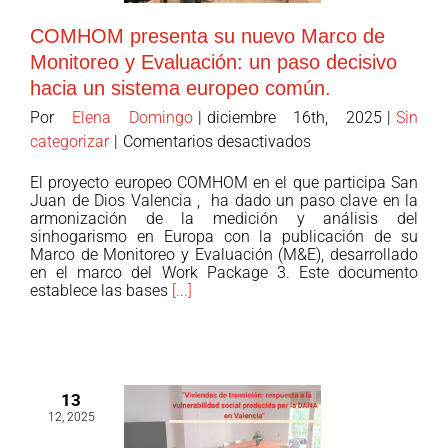
Fundación
COMHOM presenta su nuevo Marco de
“la
Monitoreo y Evaluación: un paso decisivo
Caixa”,
hacia un sistema europeo común.
financiado
por
Por
Elena Domingo
|
diciembre 16th, 2025
|
Sin
esta
en
categorizar
|
Comentarios desactivados
entidad
COMHOM
El proyecto europeo COMHOM en el que participa San
y
presenta
Juan de Dios Valencia , ha dado un paso clave en la
el
su
armonización de la medición y análisis del
Fondo
sinhogarismo en Europa con la publicación de su
nuevo
Marco de Monitoreo y Evaluación (M&E), desarrollado
Social
Marco
en el marco del Work Package 3. Este documento
Europeo
de
establece las bases
[...]
dentro
Monitoreo
de
y
su
Evaluación:
área
un
13
de
paso
12, 2025
empleo.
decisivo