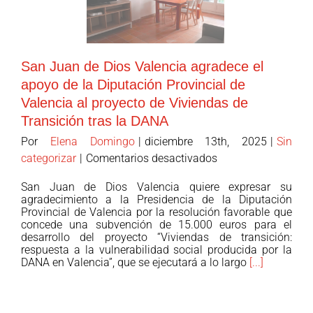
hacia
un
sistema
europeo
San Juan de Dios Valencia agradece el
común.
apoyo de la Diputación Provincial de
Valencia al proyecto de Viviendas de
Transición tras la DANA
Por
Elena Domingo
|
diciembre 13th, 2025
|
Sin
en
categorizar
|
Comentarios desactivados
San
San Juan de Dios Valencia quiere expresar su
Juan
agradecimiento a la Presidencia de la Diputación
de
Provincial de Valencia por la resolución favorable que
concede una subvención de 15.000 euros para el
Dios
desarrollo del proyecto “Viviendas de transición:
Valencia
respuesta a la vulnerabilidad social producida por la
agradece
DANA en Valencia”, que se ejecutará a lo largo
[...]
el
apoyo
de