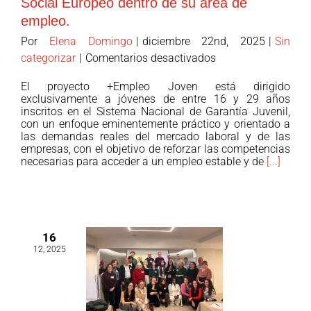
Social Europeo dentro de su área de
empleo.
Por
Elena Domingo
|
diciembre 22nd, 2025
|
Sin
en
categorizar
|
Comentarios desactivados
San
El proyecto +Empleo Joven está dirigido
Juan
exclusivamente a jóvenes de entre 16 y 29 años
de
inscritos en el Sistema Nacional de Garantía Juvenil,
con un enfoque eminentemente práctico y orientado a
Dios
las demandas reales del mercado laboral y de las
Valencia
empresas, con el objetivo de reforzar las competencias
inicia
necesarias para acceder a un empleo estable y de
[...]
la
segunda
anualidad
del
16
programa
12, 2025
+Empleo
Joven
de
la