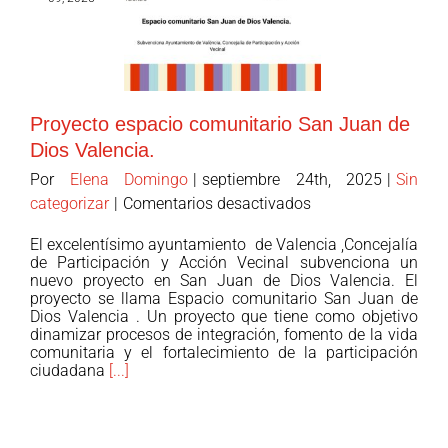
Programa
+Empleo
Joven
Proyecto espacio comunitario San Juan de
Dios Valencia.
Por
Elena Domingo
|
septiembre 24th, 2025
|
Sin
en
categorizar
|
Comentarios desactivados
Proyecto
El excelentísimo ayuntamiento de Valencia ,Concejalía
espacio
de Participación y Acción Vecinal subvenciona un
comunitario
nuevo proyecto en San Juan de Dios Valencia. El
proyecto se llama Espacio comunitario San Juan de
San
Dios Valencia . Un proyecto que tiene como objetivo
Juan
dinamizar procesos de integración, fomento de la vida
de
comunitaria y el fortalecimiento de la participación
ciudadana
[...]
Dios
Valencia.