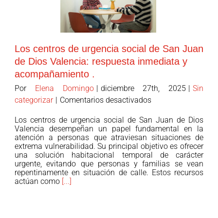
Los centros de urgencia social de San Juan
de Dios Valencia: respuesta inmediata y
acompañamiento .
Por
Elena Domingo
|
diciembre 27th, 2025
|
Sin
en
categorizar
|
Comentarios desactivados
Los
Los centros de urgencia social de San Juan de Dios
centros
Valencia desempeñan un papel fundamental en la
de
atención a personas que atraviesan situaciones de
extrema vulnerabilidad. Su principal objetivo es ofrecer
urgencia
una solución habitacional temporal de carácter
social
urgente, evitando que personas y familias se vean
de
repentinamente en situación de calle. Estos recursos
actúan como
[...]
San
Juan
de
Dios