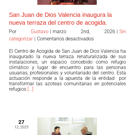
San Juan de Dios Valencia inaugura la
nueva terraza del centro de acogida.
Por
Gustavo
|
marzo 2nd, 2026
|
Sin
en
categorizar
|
Comentarios desactivados
San
El Centro de Acogida de San Juan de Dios Valencia ha
Juan
inaugurado la nueva terraza renaturalizada de sus
de
instalaciones, un espacio concebido como refugio
climático y lugar de encuentro para las personas
Dios
usuarias, profesionales y voluntariado del centro. Esta
Valencia
actuación responde a la apuesta de la entidad por
inaugura
transformar las azoteas comunitarias en potenciales
refugios
[...]
la
nueva
terraza
del
centro
27
de
12, 2025
acogida.