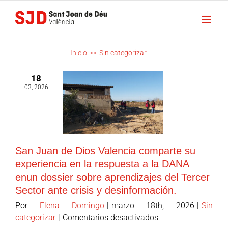
Saltar
al
contenido
SIN
Inicio
>>
Sin categorizar
CATEGORIZAR
18
03, 2026
San Juan de Dios Valencia comparte su
experiencia en la respuesta a la DANA
enun dossier sobre aprendizajes del Tercer
Sector ante crisis y desinformación.
Por
Elena Domingo
|
marzo 18th, 2026
|
Sin
en
categorizar
|
Comentarios desactivados