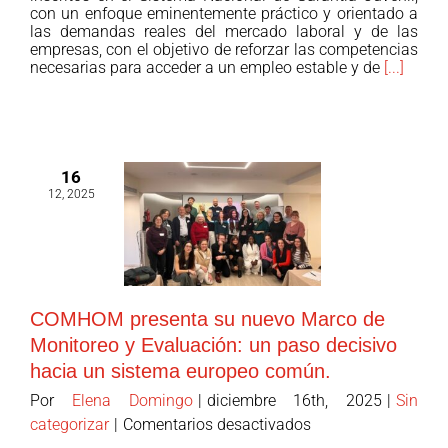
con un enfoque eminentemente práctico y orientado a
Dios
las demandas reales del mercado laboral y de las
Valencia
empresas, con el objetivo de reforzar las competencias
inicia
necesarias para acceder a un empleo estable y de
[...]
la
segunda
anualidad
del
16
programa
12, 2025
+Empleo
Joven
de
la
Fundación
COMHOM presenta su nuevo Marco de
“la
Monitoreo y Evaluación: un paso decisivo
Caixa”,
hacia un sistema europeo común.
financiado
por
Por
Elena Domingo
|
diciembre 16th, 2025
|
Sin
esta
en
categorizar
|
Comentarios desactivados
entidad
COMHOM