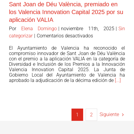
Sant Joan de Déu València, premiado en
de
los Valencia Innovation Capital 2025 por su
Viviendas
aplicación VALIA
de
Transición
Por
Elena Domingo
|
noviembre 11th, 2025
|
Sin
tras
en
categorizar
|
Comentarios desactivados
la
Sant
El Ayuntamiento de Valencia ha reconocido el
DANA
Joan
compromiso innovador de Sant Joan de Déu València
de
con el premio a la aplicación VALIA en la categoría de
Diversidad e Inclusión de los Premios a la Innovación
Déu
Valencia Innovation Capital 2025. La Junta de
València,
Gobierno Local del Ayuntamiento de Valencia ha
premiado
aprobado la adjudicación de la décima edición de
[...]
en
los
Valencia
Innovation
Capital
Siguiente
1
2
2025
por