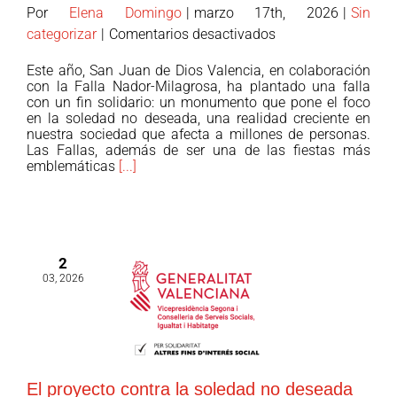
Tercer
Por
Elena Domingo
|
marzo 17th, 2026
|
Sin
Sector
en
categorizar
|
Comentarios desactivados
ante
San
Este año, San Juan de Dios Valencia, en colaboración
crisis
Juan
con la Falla Nador-Milagrosa, ha plantado una falla
y
de
con un fin solidario: un monumento que pone el foco
desinformación.
en la soledad no deseada, una realidad creciente en
Dios
nuestra sociedad que afecta a millones de personas.
Valencia
Las Fallas, además de ser una de las fiestas más
y
emblemáticas
[...]
la
Falla
Nador-
Milagrosa
2
plantan
03, 2026
una
falla
contra
la
soledad
El proyecto contra la soledad no deseada
no