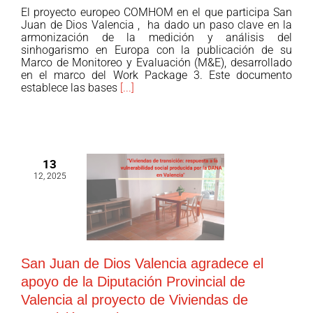
El proyecto europeo COMHOM en el que participa San
y
presenta
Juan de Dios Valencia , ha dado un paso clave en la
el
su
armonización de la medición y análisis del
Fondo
sinhogarismo en Europa con la publicación de su
nuevo
Marco de Monitoreo y Evaluación (M&E), desarrollado
Social
Marco
en el marco del Work Package 3. Este documento
Europeo
de
establece las bases
[...]
dentro
Monitoreo
de
y
su
Evaluación:
área
un
13
de
paso
12, 2025
empleo.
decisivo
hacia
un
sistema
europeo
San Juan de Dios Valencia agradece el
común.
apoyo de la Diputación Provincial de
Valencia al proyecto de Viviendas de