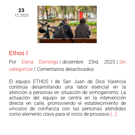
Valencia:
23
respuesta
12, 2025
inmediata
y
acompañamiento
.
Ethos I
Por
Elena Domingo
|
diciembre 23rd, 2025
|
Sin
en
categorizar
|
Comentarios desactivados
Ethos
El equipo ETHOS I de San Juan de Dios Valencia
I
continúa desarrollando una labor esencial en la
atención a personas en situación de sinhogarismo. La
actuación del equipo se centra en la intervención
directa en calle, promoviendo el establecimiento de
vínculos de confianza con las personas atendidas
como elemento clave para el inicio de procesos
[...]