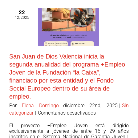
22
12, 2025
San Juan de Dios Valencia inicia la
segunda anualidad del programa +Empleo
Joven de la Fundación “la Caixa”,
financiado por esta entidad y el Fondo
Social Europeo dentro de su área de
empleo.
Por
Elena Domingo
|
diciembre 22nd, 2025
|
Sin
en
categorizar
|
Comentarios desactivados
San
El proyecto +Empleo Joven está dirigido
Juan
exclusivamente a jóvenes de entre 16 y 29 años
de
inscritos en el Sistema Nacional de Garantía Juvenil,