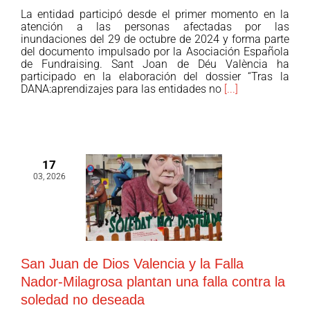
San
La entidad participó desde el primer momento en la
Juan
atención a las personas afectadas por las
de
inundaciones del 29 de octubre de 2024 y forma parte
del documento impulsado por la Asociación Española
Dios
de Fundraising. Sant Joan de Déu València ha
Valencia
participado en la elaboración del dossier “Tras la
comparte
DANA:aprendizajes para las entidades no
[...]
su
experiencia
en
la
17
respuesta
03, 2026
a
la
DANA
enun
dossier
San Juan de Dios Valencia y la Falla
sobre
Nador-Milagrosa plantan una falla contra la
aprendizajes
soledad no deseada
del