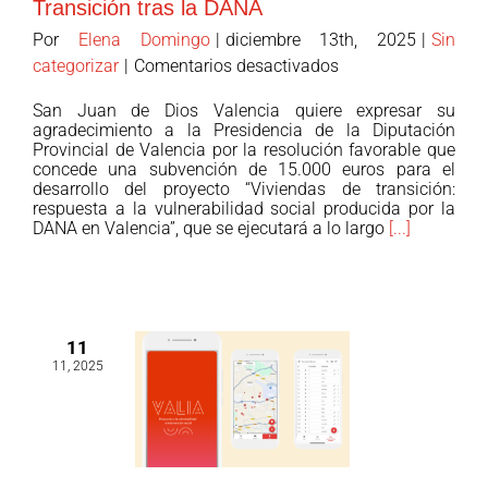
Transición tras la DANA
Por
Elena Domingo
|
diciembre 13th, 2025
|
Sin
en
categorizar
|
Comentarios desactivados
San
San Juan de Dios Valencia quiere expresar su
Juan
agradecimiento a la Presidencia de la Diputación
de
Provincial de Valencia por la resolución favorable que
concede una subvención de 15.000 euros para el
Dios
desarrollo del proyecto “Viviendas de transición:
Valencia
respuesta a la vulnerabilidad social producida por la
agradece
DANA en Valencia”, que se ejecutará a lo largo
[...]
el
apoyo
de
la
11
Diputación
11, 2025
Provincial
de
Valencia
al
proyecto