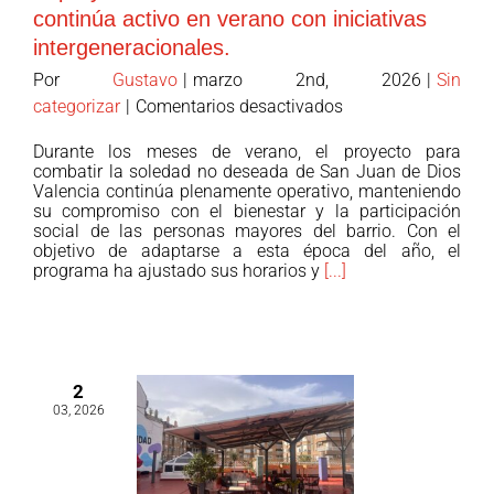
continúa activo en verano con iniciativas
deseada
intergeneracionales.
Por
Gustavo
|
marzo 2nd, 2026
|
Sin
en
categorizar
|
Comentarios desactivados
El
Durante los meses de verano, el proyecto para
proyecto
combatir la soledad no deseada de San Juan de Dios
contra
Valencia continúa plenamente operativo, manteniendo
su compromiso con el bienestar y la participación
la
social de las personas mayores del barrio. Con el
soledad
objetivo de adaptarse a esta época del año, el
no
programa ha ajustado sus horarios y
[...]
deseada
continúa
activo
en
2
verano
03, 2026
con
iniciativas
intergeneracionales