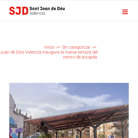
Saltar
al
contenido
SAN JUAN
DE DIOS
VALENCIA
INAUGURA
Inicio
>>
Sin categorizar
>>
LA NUEVA
Juan de Dios Valencia inaugura la nueva terraza del
TERRAZA
centro de acogida.
DEL
CENTRO
DE
ACOGIDA.