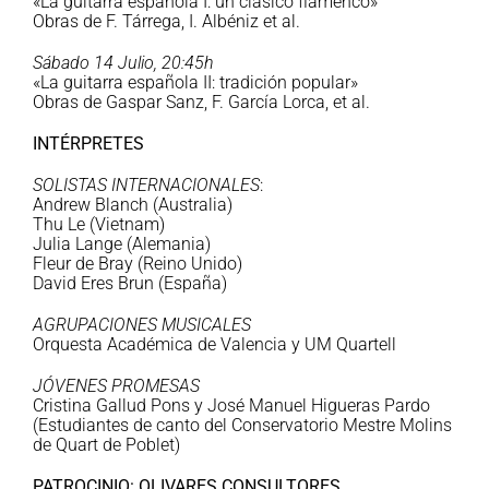
«La guitarra española I: un clásico flamenco»
Obras de F. Tárrega, I. Albéniz et al.
Sábado 14 Julio, 20:45h
«La guitarra española II: tradición popular»
Obras de Gaspar Sanz, F. García Lorca, et al.
INTÉRPRETES
SOLISTAS INTERNACIONALES
:
Andrew Blanch (Australia)
Thu Le (Vietnam)
Julia Lange (Alemania)
Fleur de Bray (Reino Unido)
David Eres Brun (España)
AGRUPACIONES MUSICALES
Orquesta Académica de Valencia y UM Quartell
JÓVENES PROMESAS
Cristina Gallud Pons y José Manuel Higueras Pardo
(Estudiantes de canto del Conservatorio Mestre Molins
de Quart de Poblet)
PATROCINIO: OLIVARES CONSULTORES