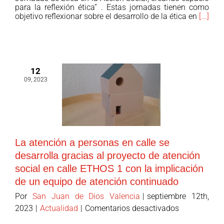
para la reflexión ética” . Estas jornadas tienen como
en
objetivo reflexionar sobre el desarrollo de la ética en
[...]
la
acción
social
12
09, 2023
La atención a personas en calle se
desarrolla gracias al proyecto de atención
social en calle ETHOS 1 con la implicación
de un equipo de atención continuado
Por
San Juan de Dios Valencia
|
septiembre 12th,
en
2023
|
Actualidad
|
Comentarios desactivados
La