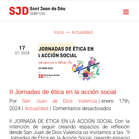
Saltar
al
contenido
ACTUALIDAD
Inicio
>>
Actualidad
17
01, 2024
II Jornadas de ética en la acción social
Por
San Juan de Dios Valencia
|
enero 17th,
en
2024
|
Actualidad
|
Comentarios desactivados
II
II JORNADA DE ÉTICA EN LA ACCIÓN SOCIAL Con la
Jornadas
intención de seguir creando espacios de reflexión
de
desde San Juan de Dios Valencia os invitamos a las “II
Jornadas de Ètica en la Acción Social, creando espacio
ética