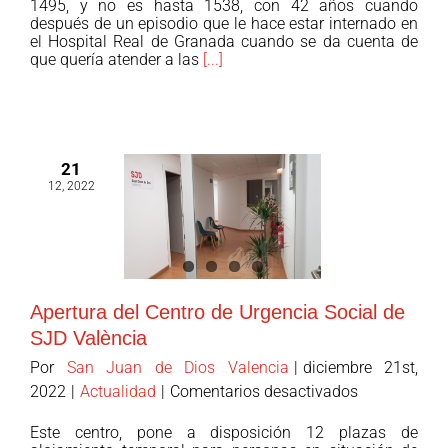
1495, y no es hasta 1538, con 42 años cuando
después de un episodio que le hace estar internado en
de
el Hospital Real de Granada cuando se da cuenta de
San
que quería atender a las
[...]
Juan
de
Dios
2023,
una
21
12, 2022
mirada
artística
hacia
la
hospitalidad
Apertura del Centro de Urgencia Social de
en
la
SJD València
actualidad
Por
San Juan de Dios Valencia
|
diciembre 21st,
en
2022
|
Actualidad
|
Comentarios desactivados
Apertura
Este centro, pone a disposición 12 plazas de
del