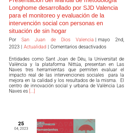
Presentación del Manual de metodología
Longhome desarrollado por SJD Valencia
para el monitoreo y evaluación de la
intervención social con personas en
situación de sin hogar
Por
San Juan de Dios Valencia
|
mayo 2nd,
en
2023
|
Actualidad
|
Comentarios desactivados
Presentació
Entidades como Sant Joan de Déu, la Universitat de
del
València y la plataforma Nittúa, presentan en Las
Manual
Naves tres herramientas que permiten evaluar el
impacto real de las intervenciones sociales para la
de
mejora en la calidad y los resultados de la misma. El
metodología
centro de innovación social y urbana de València Las
Longhome
Naves es
[...]
desarrollado
por
SJD
Valencia
25
para
04, 2023
el