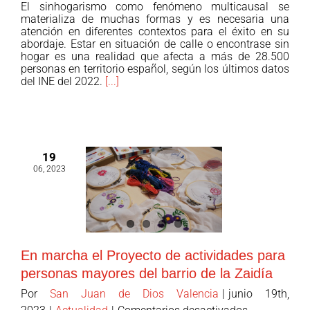
El sinhogarismo como fenómeno multicausal se
atención
materializa de muchas formas y es necesaria una
a
atención en diferentes contextos para el éxito en su
abordaje. Estar en situación de calle o encontrase sin
personas
hogar es una realidad que afecta a más de 28.500
en
personas en territorio español, según los últimos datos
calle
del INE del 2022.
[...]
se
desarrolla
gracias
al
19
proyecto
06, 2023
de
atención
social
en
calle
En marcha el Proyecto de actividades para
ETHOS
personas mayores del barrio de la Zaidía
1
con
Por
San Juan de Dios Valencia
|
junio 19th,
la
en