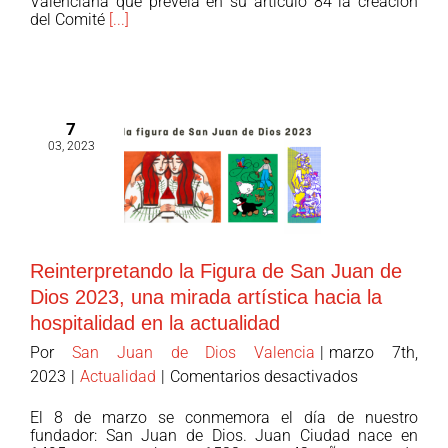
Valenciana que preveía en su artículo 84 la creación
del Comité
[...]
en
los
Servicios
Sociales
para
7
garantizar
03, 2023
unos
servicios
públicos
inclusivos,
de
Reinterpretando la Figura de San Juan de
calidad
Dios 2023, una mirada artística hacia la
e
hospitalidad en la actualidad
innovadores
Por
San Juan de Dios Valencia
|
marzo 7th,
en
en
2023
|
Actualidad
|
Comentarios desactivados
la
Reinterpreta
Comunidad
El 8 de marzo se conmemora el día de nuestro
la
Valenciana
fundador: San Juan de Dios. Juan Ciudad nace en
Figura