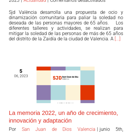
2023
|
Actualidad
|
Comentarios desactivados
implicación
En
Sjd València desarrolla una propuesta de ocio y
de
marcha
dinamización comunitaria para paliar la soledad no
un
el
deseada de las personas mayores de 65 años. Los
equipo
diferentes talleres y actividades, se realizan para
Proyecto
mitigar la soledad de las personas de más de 65 años
de
de
del distrito de la Zaidía de la ciudad de Valencia. A
[...]
atención
actividades
continuado
para
personas
mayores
del
5
06, 2023
barrio
de
la
Zaidía
La memoria 2022, un año de crecimiento,
innovación y adaptación
Por
San Juan de Dios Valencia
|
junio 5th,