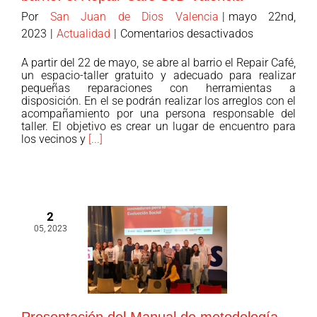
Por
San Juan de Dios Valencia
|
mayo 22nd,
en
2023
|
Actualidad
|
Comentarios desactivados
Apertura
A partir del 22 de mayo, se abre al barrio el Repair Café,
de
un espacio-taller gratuito y adecuado para realizar
un
pequeñas reparaciones con herramientas a
disposición. En el se podrán realizar los arreglos con el
nuevo
acompañamiento por una persona responsable del
espacio
taller. El objetivo es crear un lugar de encuentro para
abierto
los vecinos y
[...]
al
barrio:
el
Repair
2
Café
05, 2023
SJD
València