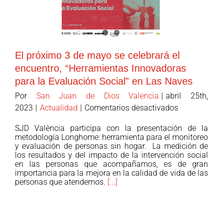
monitoreo
y
evaluación
de
El próximo 3 de mayo se celebrará el
la
encuentro, “Herramientas Innovadoras
intervención
para la Evaluación Social” en Las Naves
social
con
Por
San Juan de Dios Valencia
|
abril 25th,
personas
en
2023
|
Actualidad
|
Comentarios desactivados
en
El
SJD València participa con la presentación de la
situación
próximo
metodología Longhome: herramienta para el monitoreo
de
3
y evaluación de personas sin hogar. La medición de
sin
los resultados y del impacto de la intervención social
de
en las personas que acompañamos, es de gran
hogar
mayo
importancia para la mejora en la calidad de vida de las
se
personas que atendemos.
[...]
celebrará
el
encuentro,