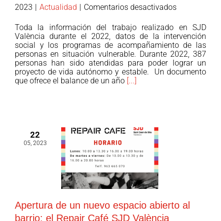
en
2023
|
Actualidad
|
Comentarios desactivados
La
Toda la información del trabajo realizado en SJD
memoria
València durante el 2022, datos de la intervención
2022,
social y los programas de acompañamiento de las
personas en situación vulnerable. Durante 2022, 387
un
personas han sido atendidas para poder lograr un
año
proyecto de vida autónomo y estable. Un documento
de
que ofrece el balance de un año
[...]
crecimiento,
innovación
y
adaptación
22
05, 2023
Apertura de un nuevo espacio abierto al
barrio: el Repair Café SJD València