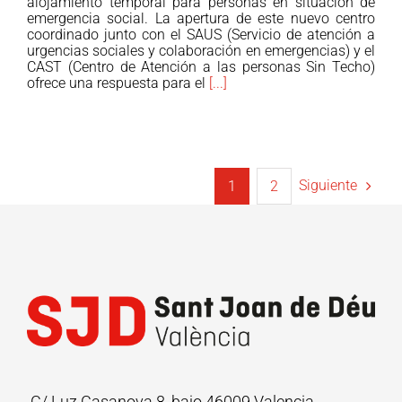
alojamiento temporal para personas en situación de
Centro
emergencia social. La apertura de este nuevo centro
coordinado junto con el SAUS (Servicio de atención a
de
urgencias sociales y colaboración en emergencias) y el
Urgencia
CAST (Centro de Atención a las personas Sin Techo)
Social
ofrece una respuesta para el
[...]
de
SJD
València
Siguiente
1
2
C/ Luz Casanova 8, bajo 46009 Valencia