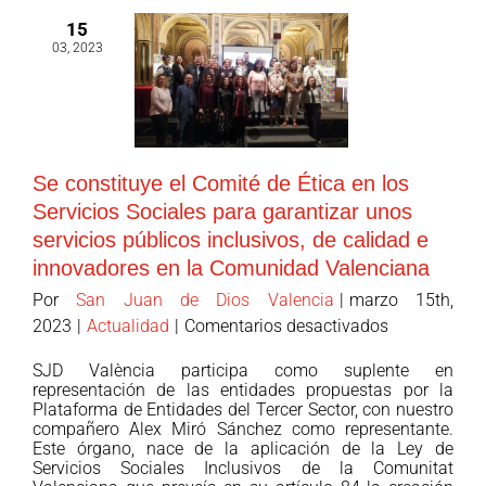
“Herramient
15
Innovadoras
03, 2023
para
la
Evaluación
Social”
en
Se constituye el Comité de Ética en los
Las
Servicios Sociales para garantizar unos
Naves
servicios públicos inclusivos, de calidad e
innovadores en la Comunidad Valenciana
Por
San Juan de Dios Valencia
|
marzo 15th,
en
2023
|
Actualidad
|
Comentarios desactivados
Se
SJD València participa como suplente en
constituye
representación de las entidades propuestas por la
el
Plataforma de Entidades del Tercer Sector, con nuestro
compañero Alex Miró Sánchez como representante.
Comité
Este órgano, nace de la aplicación de la Ley de
de
Servicios Sociales Inclusivos de la Comunitat
Ética