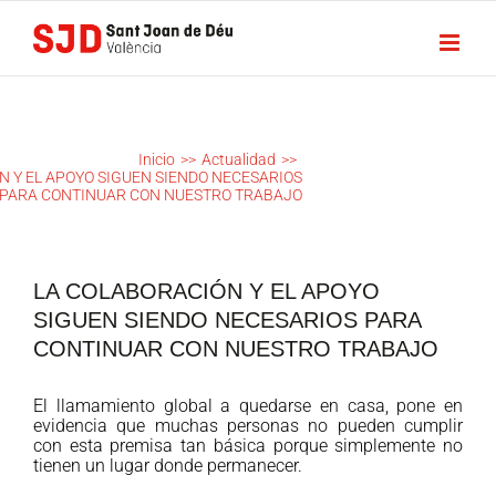
Saltar
al
contenido
LA
COLABORACIÓN
Y EL APOYO
SIGUEN SIENDO
Inicio
>>
Actualidad
>>
NECESARIOS
N Y EL APOYO SIGUEN SIENDO NECESARIOS
PARA CONTINUAR CON NUESTRO TRABAJO
PARA
CONTINUAR
CON NUESTRO
TRABAJO
LA COLABORACIÓN Y EL APOYO
SIGUEN SIENDO NECESARIOS PARA
CONTINUAR CON NUESTRO TRABAJO
El llamamiento global a quedarse en casa, pone en
evidencia que muchas personas no pueden cumplir
con esta premisa tan básica porque simplemente no
tienen un lugar donde permanecer.