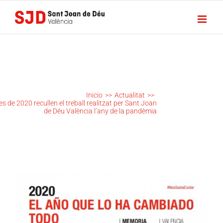
Saltar
al
contenido
LES
MEMÒRIES
DE 2020
RECULLEN
EL
TREBALL
Inicio
>>
Actualitat
>>
REALITZAT
 de 2020 recullen el treball realitzat per Sant Joan
PER SANT
de Déu València l’any de la pandèmia
JOAN DE
DÉU
VALÈNCIA
L’ANY DE
LA
PANDÈMIA