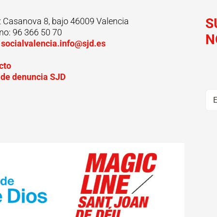
S
z Casanova 8, bajo 46009 Valencia
no: 96 366 50 70
N
:
socialvalencia.info@sjd.es
cto
 de denuncia SJD