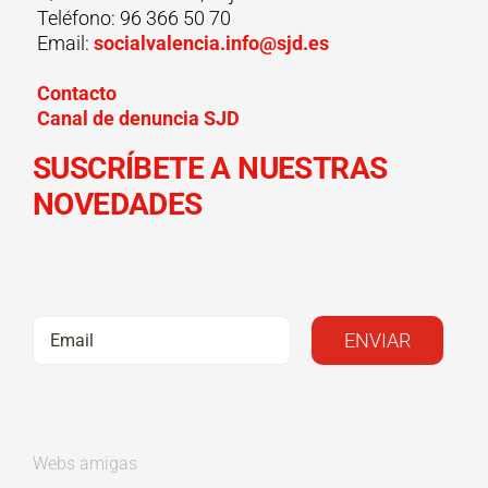
el
Teléfono: 96 366 50 70
vídeo
Email:
socialvalencia.info@sjd.es
de
Navidad
Contacto
Canal de denuncia SJD
SUSCRÍBETE A NUESTRAS
NOVEDADES
Webs amigas