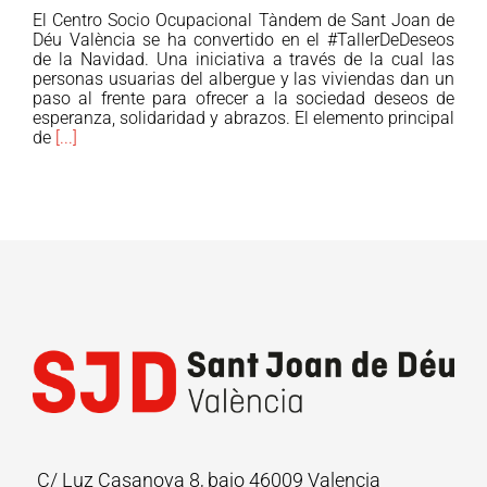
Sant
El Centro Socio Ocupacional Tàndem de Sant Joan de
Joan
Déu València se ha convertido en el #TallerDeDeseos
de Déu
de la Navidad. Una iniciativa a través de la cual las
personas usuarias del albergue y las viviendas dan un
pone
paso al frente para ofrecer a la sociedad deseos de
a
esperanza, solidaridad y abrazos. El elemento principal
la
de
[...]
venta
los
Barquillos
Solidarios
en
los
centros
de
El
Corte
Inglés
y
estrena
C/ Luz Casanova 8, bajo 46009 Valencia