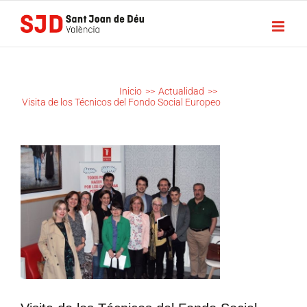
Saltar
al
contenido
VISITA DE
LOS
TÉCNICOS
Inicio
>>
Actualidad
>>
DEL
Visita de los Técnicos del Fondo Social Europeo
FONDO
SOCIAL
EUROPEO