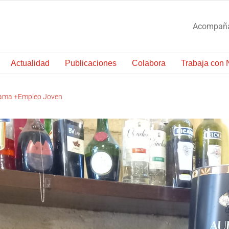
Acompañam
Actualidad
Publicaciones
Colabora
Trabaja con 
RESULTADOS DE
rama +Empleo Joven