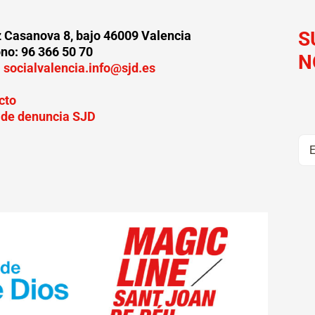
S
z Casanova 8, bajo 46009 Valencia
ono: 96 366 50 70
N
:
socialvalencia.info@sjd.es
cto
 de denuncia SJD