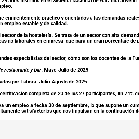
y 29 años inscritos en el Sistema Nacional de Garantía Juvenil,
mpleo.
ue eminentemente práctico y orientados a las demandas reales
n empleo estable y de calidad.
sector de la hostelería. Se trata de un sector con alta deman
as no laborales en empresa, que para un gran porcentaje de p
andes especialistas del sector, cómo son los docentes de la
Fu
e restaurante y bar
. Mayo-Julio de 2025
cados por Labora. Julio-Agosto de 2025.
ertificación completa de 20 de los 27 participantes, un 74% del
ya un empleo a fecha 30 de septiembre, lo que supone un cump
 altamente satisfactorios que nos impulsan en la continuación 