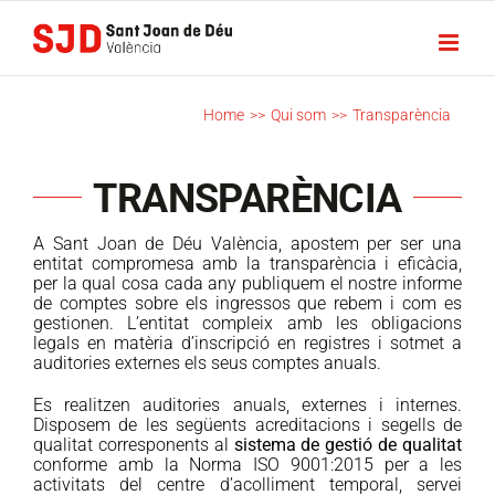
Skip
to
content
Home
>>
Qui som
>>
Transparència
TRANSPARÈNCIA
A Sant Joan de Déu València, apostem per ser una
entitat compromesa amb la transparència i eficàcia,
per la qual cosa cada any publiquem el nostre informe
de comptes sobre els ingressos que rebem i com es
gestionen. L’entitat compleix amb les obligacions
legals en matèria d’inscripció en registres i sotmet a
auditories externes els seus comptes anuals.
Es realitzen auditories anuals, externes i internes.
Disposem de les següents acreditacions i segells de
qualitat corresponents al
sistema de gestió de qualitat
conforme amb la Norma ISO 9001:2015 per a les
activitats del centre d’acolliment temporal, servei