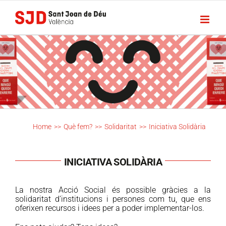
Skip
to
content
Home
>>
Què fem?
>>
Solidaritat
>>
Iniciativa Solidària
INICIATIVA SOLIDÀRIA
La nostra Acció Social és possible gràcies a la
solidaritat d’institucions i persones com tu, que ens
oferixen recursos i idees per a poder implementar-los.