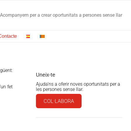
Acompanyem per a crear oportunitats a persones sense llar
Contacte
CANAL DE DENÚNCIA SJD
güent:
Uneix-te
Ajuda’ns a oferir noves oportunitats per a
’un fet
les persones sense llar.
COL·LABORA