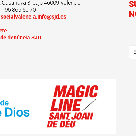
S
z Casanova 8, bajo 46009 Valencia
n: 96 366 50 70
N
:
socialvalencia.info@sjd.es
cte
 de denúncia SJD