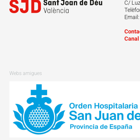
C/ Lu
Telèfo
Email
Conta
Canal
Webs amigues